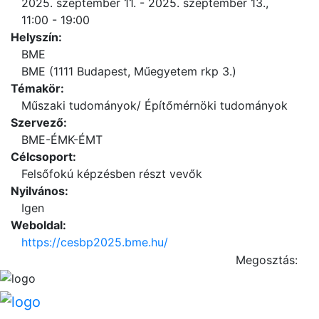
2025. szeptember 11. - 2025. szeptember 13.,
11:00 - 19:00
Helyszín:
BME
BME (1111 Budapest, Műegyetem rkp 3.)
Témakör:
Műszaki tudományok/ Építőmérnöki tudományok
Szervező:
BME-ÉMK-ÉMT
Célcsoport:
Felsőfokú képzésben részt vevők
Nyilvános:
Igen
Weboldal:
https://cesbp2025.bme.hu/
Megosztás: