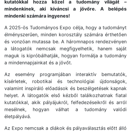
kutatókkal hozza közel a tudomány világát –
mindenkinek, aki kíváncsi a jövőre. A belépés
mindenki számára ingyenes!
A 2025-ös Tudományos Expo célja, hogy a tudományt
élményszerűen, minden korosztály számára érthetően
és vonzóan mutassa be. A háromnapos rendezvényen
a látogatók nemcsak megfigyelhetik, hanem saját
maguk is kipróbálhatják, hogyan formálja a tudomány
a mindennapjainkat és a jövőt.
Az esemény programjában interaktív bemutatók,
kísérletek, robotikai és technológiai újdonságok,
valamint inspiráló előadások és beszélgetések kapnak
helyet. A látogatók első kézből találkozhatnak fiatal
kutatókkal, akik pályájukról, felfedezéseikről és arról
mesélnek, hogyan válhat a tudomány valódi
életpályává.
Az Expo nemcsak a diákok és pályaválasztás előtt álló