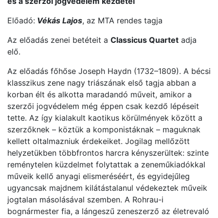
és a szerzői jogvédelem kezdetei
Előadó:
Vékás Lajos
, az MTA rendes tagja
Az előadás zenei betéteit a
Classicus
Quartet
adja
elő.
Az előadás főhőse Joseph Haydn (1732–1809). A bécsi
klasszikus zene nagy triászának első tagja abban a
korban élt és alkotta maradandó műveit, amikor a
szerzői jogvédelem még éppen csak kezdő lépéseit
tette. Az így kialakult kaotikus körülmények között a
szerzőknek – köztük a komponistáknak – maguknak
kellett oltalmazniuk érdekeiket. Jogilag mellőzött
helyzetükben többfrontos harcra kényszerültek: szinte
reménytelen küzdelmet folytattak a zeneműkiadókkal
műveik kellő anyagi elismeréséért, és egyidejűleg
ugyancsak majdnem kilátástalanul védekeztek műveik
jogtalan másolásával szemben. A Rohrau-i
bognármester fia, a lángeszű zeneszerző az életrevaló