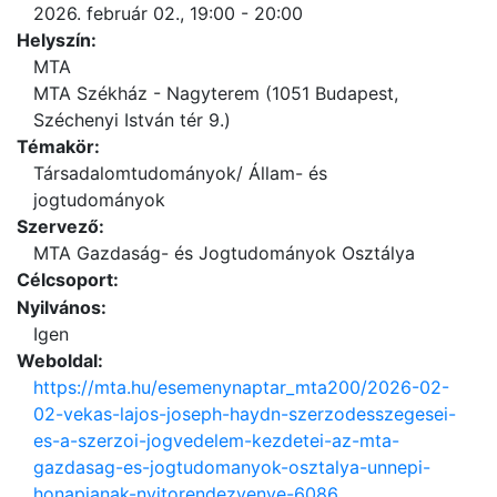
2026. február 02., 19:00 - 20:00
Helyszín:
MTA
MTA Székház - Nagyterem (1051 Budapest,
Széchenyi István tér 9.)
Témakör:
Társadalomtudományok/ Állam- és
jogtudományok
Szervező:
MTA Gazdaság- és Jogtudományok Osztálya
Célcsoport:
Nyilvános:
Igen
Weboldal:
https://mta.hu/esemenynaptar_mta200/2026-02-
02-vekas-lajos-joseph-haydn-szerzodesszegesei-
es-a-szerzoi-jogvedelem-kezdetei-az-mta-
gazdasag-es-jogtudomanyok-osztalya-unnepi-
honapjanak-nyitorendezvenye-6086