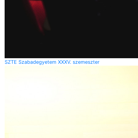
SZTE Szabadegyetem XXXV. szemeszter